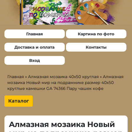
Главная
Картина по фото
Доставка и оплата
Контакты
Вход
Главная
»
Алмазная мозаика 40х50 круглая
»
Алмазная
мозаика Новый мир на подрамнике размер 40х50
круглые камешки GA 74366 Пару чашек кофе
Каталог
Алмазная мозаика Новый