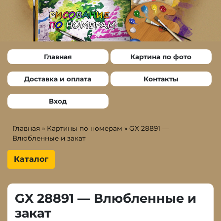
Главная
Картина по фото
Доставка и оплата
Контакты
Вход
Главная
»
Картины по номерам
»
GX 28891 —
Влюбленные и закат
Каталог
GX 28891 — Влюбленные и
закат