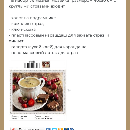
В набор "Алмазная мозаика" размером 40х50 см с
круглыми стразами входит:
- холст на подрамнике;
- комплект страз;
- ключ-схема;
- пластмассовый карашдаш для захвата страз и
пинцет
- галерта (сухой клей) для карандаша;
- пластмассовый лоток для страз.
Поделиться…