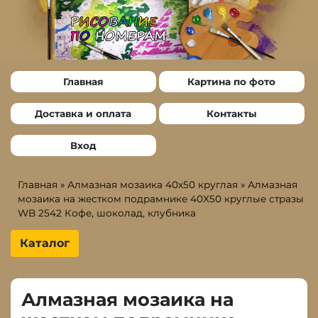
Главная
Картина по фото
Доставка и оплата
Контакты
Вход
Главная
»
Алмазная мозаика 40х50 круглая
»
Алмазная
мозаика на жестком подрамнике 40X50 круглые стразы
WB 2542 Кофе, шоколад, клубника
Каталог
Алмазная мозаика на