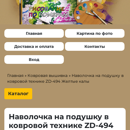
Главная
Картина по фото
Доставка и оплата
Контакты
Вход
Главная
»
Ковровая вышивка
»
Наволочка на подушку в
ковровой технике ZD-494 Желтые калы
Каталог
Наволочка на подушку в
ковровой технике ZD-494