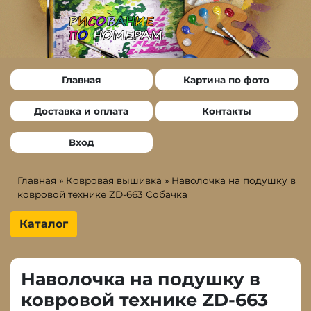
Главная
Картина по фото
Доставка и оплата
Контакты
Вход
Главная
»
Ковровая вышивка
»
Наволочка на подушку в
ковровой технике ZD-663 Собачка
Каталог
Наволочка на подушку в
ковровой технике ZD-663