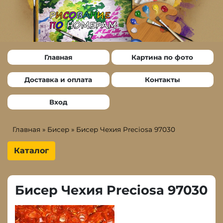
Главная
Картина по фото
Доставка и оплата
Контакты
Вход
Главная
»
Бисер
»
Бисер Чехия Preciosa 97030
Каталог
Бисер Чехия Preciosa 97030